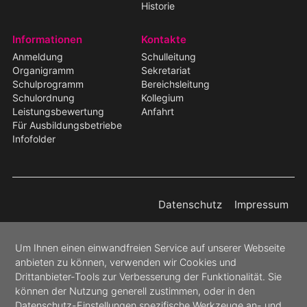
Historie
Informationen
Kontakte
Anmeldung
Schulleitung
Organigramm
Sekretariat
Schulprogramm
Bereichsleitung
Schulordnung
Kollegium
Leistungsbewertung
Anfahrt
Für Ausbildungsbetriebe
Infofolder
Datenschutz
Impressum
Um Ihnen einen einwandfreien Service auf unserer Webseite
anbieten zu können, verwenden wir Cookies und
Drittanbieter-Tools zur Verbesserung der Funktionalität. Sie
können der Nutzung generell zustimmen, oder in den
Datenschutz-Einstellungen spezifische Werkzeuge an- und