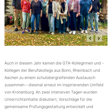
Kooperationspartner
Leistungsbewertung
Kollegium
Schulgebäude
Für Ausbildungsbetriebe
Anfahrt
Historie
Infofolder
Auch in diesem Jahr kamen die GTA-Kolleginnen und -
Kollegen der Berufskollegs aus Bonn, Rheinbach und
Aachen zu einem schulübergreifenden Austausch
zusammen – diesmal erneut im inspirierenden Umfeld
von Kronenburg. An zwei intensiven Tagen wurden
Unterrichtsinhalte diskutiert, Vorschläge für die
gemeinsame Prüfungsgestaltung entwickelt und