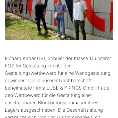
Kooperationspartner
Leistungsbewertung
Kollegium
Schulgebäude
Für Ausbildungsbetriebe
Anfahrt
Historie
Infofolder
Richard Kadar (18), Schüler der Klasse 11 unserer
FOS für Gestaltung konnte den
Gestaltungswettbewerb für eine Wandgestaltung
gewinnen. Die in unserer Nachbarschaft
beheimatete Firma LUBE & KRINGS GmbH hatte
den Wettbewerb für die Gestaltung einer
unscheinbaren Blockbetonsteinmauer ihres
Lagers ausgeschrieben. Die Geschäftsleitung
verspricht sich von der Zusammenarbeit mit