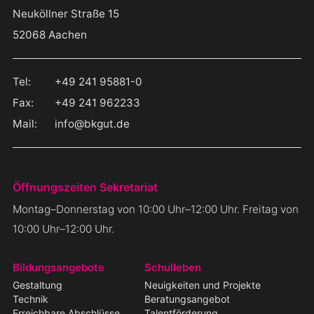
Neuköllner Straße 15
Nordrhein-Westfalen
52068
Aachen
Deutschland
Tel:
+49 241 95881-0
Fax:
+49 241 962233
Mail:
info@bkgut.de
Öffnungszeiten Sekretariat
Montag–Donnerstag von 10:00 Uhr–12:00 Uhr. Freitag von
10:00 Uhr–12:00 Uhr.
Navigation
Bildungsangebote
Schulleben
überspringen
Gestaltung
Neuigkeiten und Projekte
Technik
Beratungsangebot
Erreichbare Abschlüsse
Talentförderung