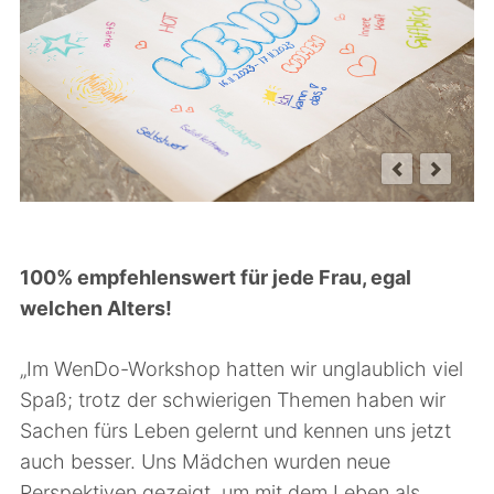
Kooperationspartner
Leistungsbewertung
Kollegium
Schulgebäude
Für Ausbildungsbetriebe
Anfahrt
Historie
Infofolder
100% empfehlenswert für jede Frau, egal
welchen Alters!
„Im WenDo-Workshop hatten wir unglaublich viel
Spaß; trotz der schwierigen Themen haben wir
Sachen fürs Leben gelernt und kennen uns jetzt
auch besser. Uns Mädchen wurden neue
Perspektiven gezeigt, um mit dem Leben als